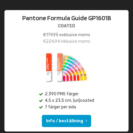
Pantone Formula Guide GP1601B
COATED
€
179,95
exklusive moms
€
224,94
inklusive moms
2.390 PMS färger
4,5 x 23,5 cm, (un)coated
7 färger per sida
Info / beställning