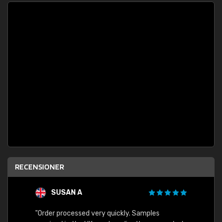
RECENSIONER
SUSAN A
"Order processed very quickly. Samples
"Sent 