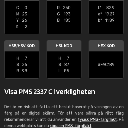
C
0
R
250
L*
82.9
M
23
G
193
a*
19.27
Y
26
B
185
b*
11.89
K
2
HSB/HSV KOD
HSL KOD
HEX KOD
H
7
H
7
S
26
S
87
#FAC1B9
B
98
L
85
Visa PMS 2337 C i verkligheten
Det är en risk att fatta ett beslut baserat på visningen av en
färg på en digital skärm. För att vara säkra på rätt färg
rekommenderar vi att du använder en
fysisk PMS-färgfläkt
. På
denna webbplats kan du
köpa en PMS-färgfläkt
.