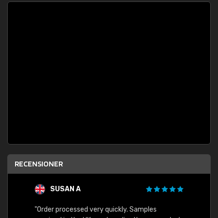
RECENSIONER
SUSAN A
"Order processed very quickly. Samples
"Sent 