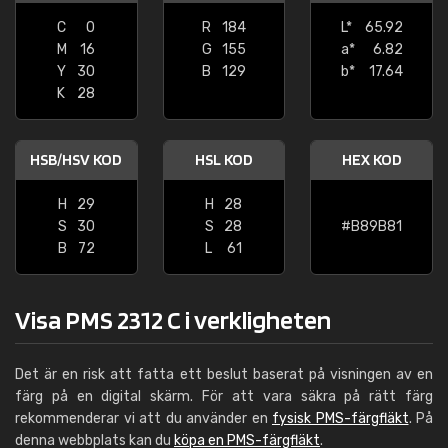
C
0
R
184
L*
65.92
M
16
G
155
a*
6.82
Y
30
B
129
b*
17.64
K
28
HSB/HSV KOD
HSL KOD
HEX KOD
H
29
H
28
S
30
S
28
#B89B81
B
72
L
61
Visa PMS 2312 C i verkligheten
Det är en risk att fatta ett beslut baserat på visningen av en
färg på en digital skärm. För att vara säkra på rätt färg
rekommenderar vi att du använder en
fysisk PMS-färgfläkt
. På
denna webbplats kan du
köpa en PMS-färgfläkt
.