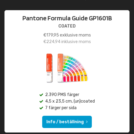
Pantone Formula Guide GP1601B
COATED
€
179,95
exklusive moms
€
224,94
inklusive moms
2.390 PMS färger
4,5 x 23,5 cm, (un)coated
7 färger per sida
Info / beställning