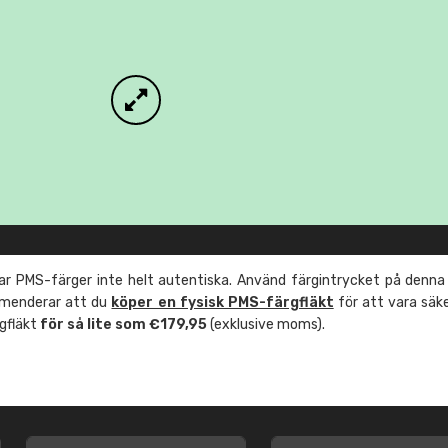
r PMS-färger inte helt autentiska. Använd färgintrycket på denna
mmenderar att du
köper en fysisk PMS-färgfläkt
för att vara säk
rgfläkt
för så lite som €179,95
(exklusive moms).