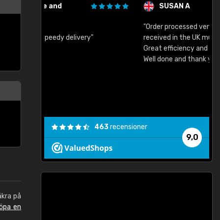
SUSAN A
"Order processed very quickly. Samples
"
"
received in the UK much earlier than expected.
Great efficiency and have already used again.
Well done and thank you."
463
recensioner
9,0
äkra på
öpa en