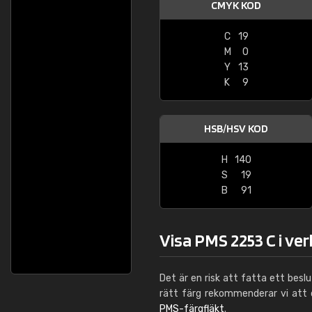
CMYK KOD
C
19
M
0
Y
13
K
9
HSB/HSV KOD
H
140
S
19
B
91
Visa PMS 2253 C i ve
Det är en risk att fatta ett besl
rätt färg rekommenderar vi att
PMS-färgfläkt
.