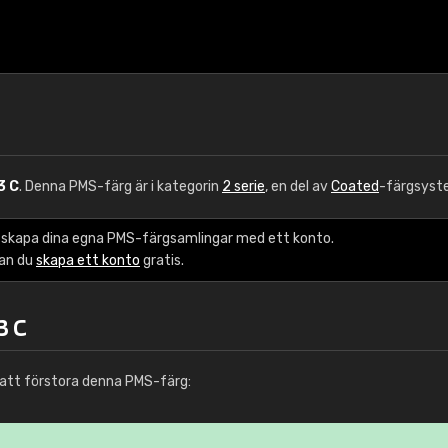
3 C
. Denna PMS-färg är i kategorin
2 serie
, en del av
Coated
-färgsyst
 skapa dina egna PMS-färgsamlingar med ett konto.
kan du
skapa ett konto
gratis.
3 C
att förstora denna PMS-färg: