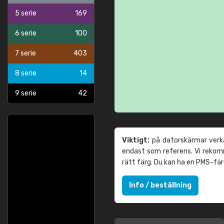
5 serie
169
6 serie
100
7 serie
403
8 serie
14
9 serie
42
Viktigt:
på datorskärmar verka
endast som referens. Vi reko
rätt färg. Du kan ha en PMS-fä
Info / beställning