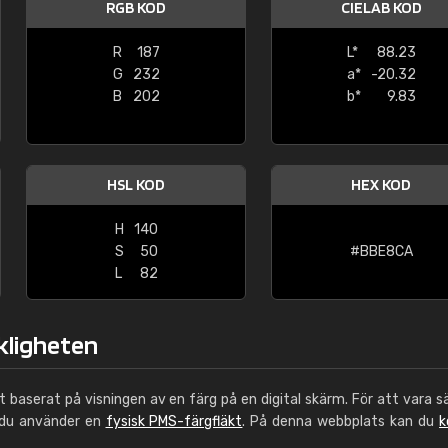
RGB KOD
CIELAB KOD
Leinster Home and
Windows
R
187
L*
88.23
G
232
a*
-20.32
"Great product and speedy delivery
B
202
b*
9.83
HSL KOD
HEX KOD
H
140
S
50
#BBE8CA
L
82
rkligheten
ut baserat på visningen av en färg på en digital skärm. För att vara s
 du använder en
fysisk PMS-färgfläkt
. På denna webbplats kan du
k