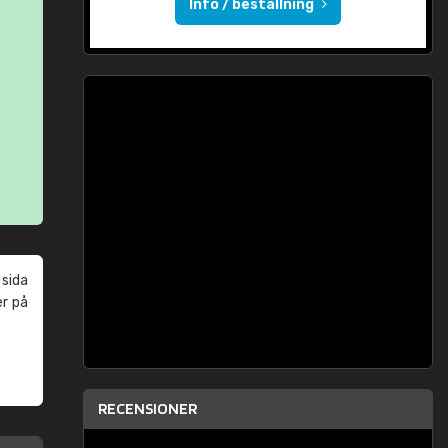
Info / beställning
 sida
er på
RECENSIONER