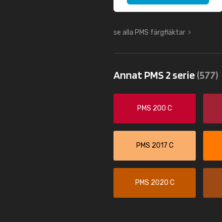
se alla PMS färgfläktar
Annat PMS 2 serie
(577)
PMS 200 C
PMS 2017 C
PMS 2020 C