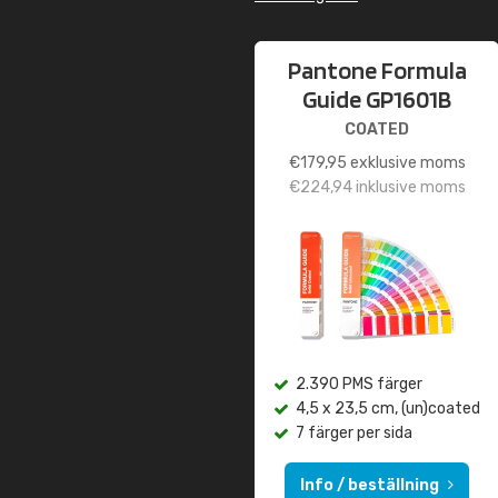
Pantone Formula
Guide GP1601B
COATED
€
179,95
exklusive moms
€
224,94
inklusive moms
2.390 PMS färger
4,5 x 23,5 cm, (un)coated
7 färger per sida
Info / beställning