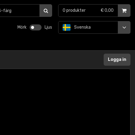
0
produkter
€ 0,00
Mörk
Ljus
Svenska
Logga in