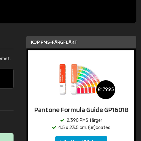
KÖP PMS-FÄRGFLÄKT
emet.
€179,95
Pantone Formula Guide GP1601B
2.390 PMS färger
4,5 x 23,5 cm, (un)coated