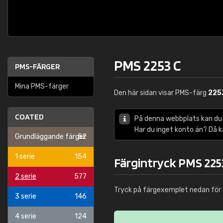
PMS 2253 C
PMS-FÄRGER
Mina PMS-färger
Den här sidan visar PMS-färg
225
COATED
På denna webbplats kan du
Har du inget konto än? Då 
Grundläggande färger
52
1 serie
154
Färgintryck PMS 225
2 serie
577
Tryck på färgexemplet nedan för 
3 serie
146
4 serie
124