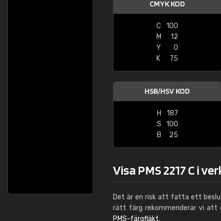
CMYK KOD
C
100
M
12
Y
0
K
75
HSB/HSV KOD
H
187
S
100
B
25
Visa PMS 2217 C i ve
Det är en risk att fatta ett besl
rätt färg rekommenderar vi att
PMS-färgfläkt
.