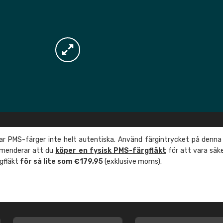
r PMS-färger inte helt autentiska. Använd färgintrycket på denna
mmenderar att du
köper en fysisk PMS-färgfläkt
för att vara säk
rgfläkt
för så lite som €179,95
(exklusive moms).