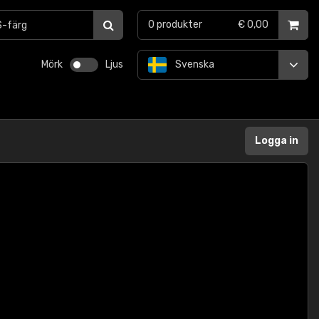
0
produkter
€ 0,00
Mörk
Ljus
Svenska
Logga in