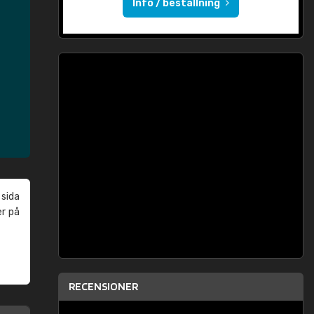
Info / beställning
 sida
er på
RECENSIONER