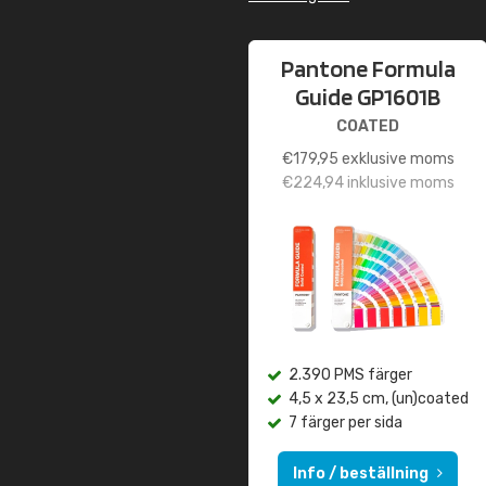
Pantone Formula
Guide GP1601B
COATED
€
179,95
exklusive moms
€
224,94
inklusive moms
2.390 PMS färger
4,5 x 23,5 cm, (un)coated
7 färger per sida
Info / beställning