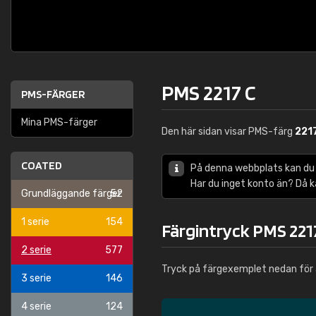
PMS 2217 C
PMS-FÄRGER
Mina PMS-färger
Den här sidan visar PMS-färg
221
COATED
På denna webbplats kan du
Har du inget konto än? Då 
Grundläggande färger
52
1 serie
154
Färgintryck PMS 221
2 serie
577
Tryck på färgexemplet nedan för 
3 serie
146
4 serie
124