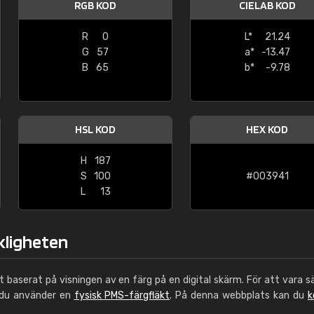
RGB KOD
CIELAB KOD
Leinster Home and
Windows
R
0
L*
21.24
G
57
a*
-13.47
"Great product and speedy delivery
B
65
b*
-9.78
HSL KOD
HEX KOD
H
187
S
100
#003941
L
13
rkligheten
ut baserat på visningen av en färg på en digital skärm. För att vara s
 du använder en
fysisk PMS-färgfläkt
. På denna webbplats kan du
k