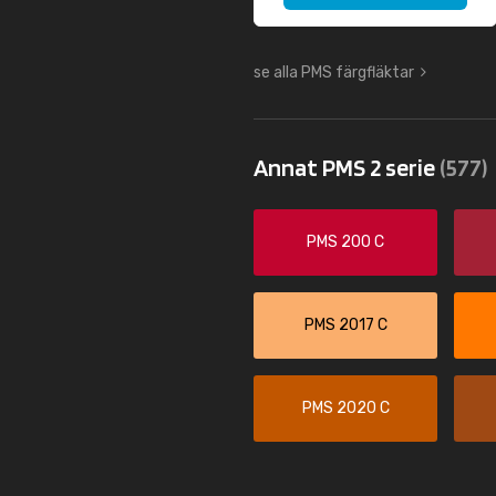
se alla PMS färgfläktar
Annat PMS 2 serie
(577)
PMS 200 C
PMS 2017 C
PMS 2020 C