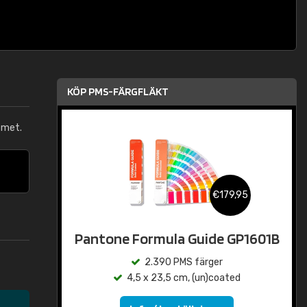
KÖP PMS-FÄRGFLÄKT
emet.
€179,95
Pantone Formula Guide GP1601B
2.390 PMS färger
4,5 x 23,5 cm, (un)coated