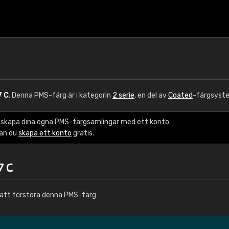
7 C
. Denna PMS-färg är i kategorin
2 serie
, en del av
Coated
-färgsyst
 skapa dina egna PMS-färgsamlingar med ett konto.
kan du
skapa ett konto
gratis.
7 C
att förstora denna PMS-färg: