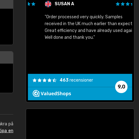
SUSAN A
"Order processed very quickly. Samples
"
"
received in the UK much earlier than expected.
Great efficiency and have already used again.
Well done and thank you."
463
recensioner
9,0
äkra på
öpa en