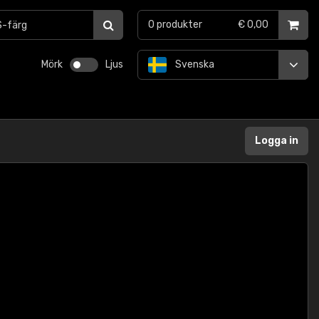
0
produkter
€ 0,00
Mörk
Ljus
Svenska
Logga in