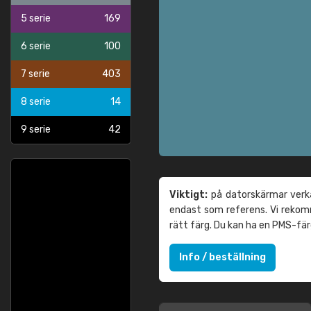
5 serie
169
6 serie
100
7 serie
403
8 serie
14
9 serie
42
Viktigt:
på datorskärmar verka
endast som referens. Vi reko
rätt färg. Du kan ha en PMS-fä
Info / beställning