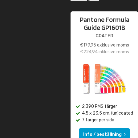
Pantone Formula
Guide GP1601B
COATED
€
179,95
exklusive moms
€
224,94
inklusive moms
2.390 PMS färger
4,5 x 23,5 cm, (un)coated
7 färger per sida
Info / beställning