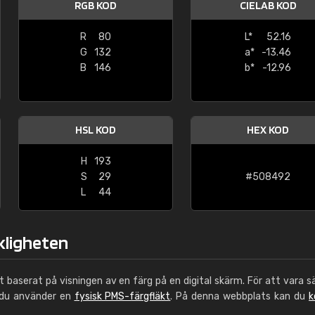
RGB KOD
CIELAB KOD
Leinster Home and
Windows
R
80
L*
52.16
G
132
a*
-13.46
"Great product and speedy delivery
B
146
b*
-12.96
HSL KOD
HEX KOD
H
193
S
29
#508492
L
44
rkligheten
ut baserat på visningen av en färg på en digital skärm. För att vara s
 du använder en
fysisk PMS-färgfläkt
. På denna webbplats kan du
k