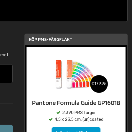
KÖP PMS-FÄRGFLÄKT
emet.
€179,95
Pantone Formula Guide GP1601B
2.390 PMS färger
4,5 x 23,5 cm, (un)coated