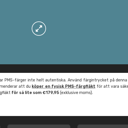
r PMS-färger inte helt autentiska. Använd färgintrycket på denna
mmenderar att du
köper en fysisk PMS-färgfläkt
för att vara säk
rgfläkt
för så lite som €179,95
(exklusive moms).