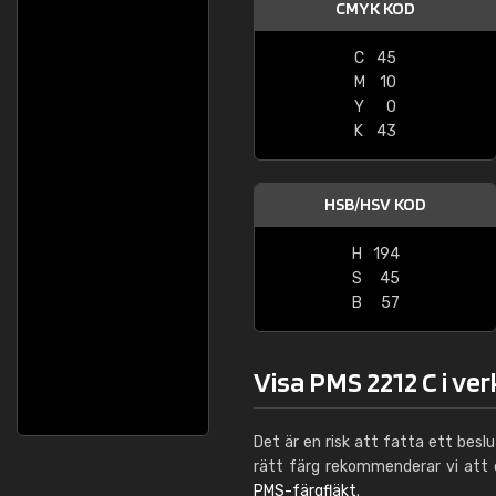
CMYK KOD
C
45
M
10
Y
0
K
43
HSB/HSV KOD
H
194
S
45
B
57
Visa PMS 2212 C i ve
Det är en risk att fatta ett besl
rätt färg rekommenderar vi att
PMS-färgfläkt
.