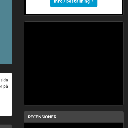
Info / beställning
 sida
er på
RECENSIONER