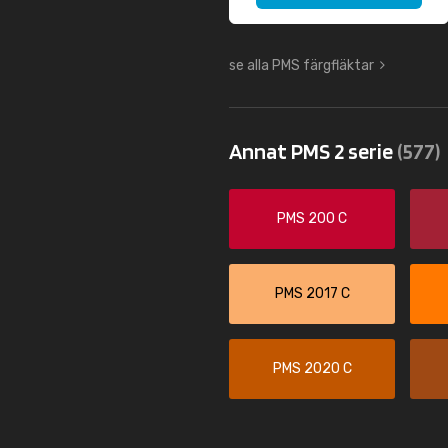
se alla PMS färgfläktar
Annat PMS 2 serie
(577)
PMS 200 C
PMS 2017 C
PMS 2020 C