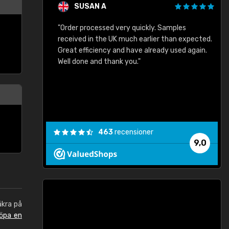
SUSAN A
"Order processed very quickly. Samples
"
"
received in the UK much earlier than expected.
Great efficiency and have already used again.
Well done and thank you."
463
recensioner
9,0
äkra på
öpa en