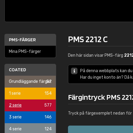
PMS 2212 C
PMS-FÄRGER
Mina PMS-färger
Den här sidan visar PMS-färg
221
COATED
På denna webbplats kan du
Har du inget konto än? Då 
Grundläggande färger
52
1 serie
154
Färgintryck PMS 221
2 serie
577
Tryck på färgexemplet nedan för 
3 serie
146
4 serie
124