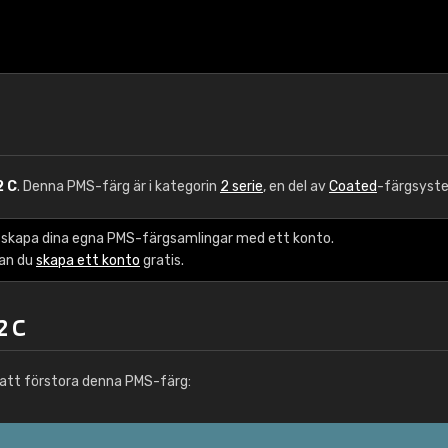
2 C
. Denna PMS-färg är i kategorin
2 serie
, en del av
Coated
-färgsyst
 skapa dina egna PMS-färgsamlingar med ett konto.
kan du
skapa ett konto
gratis.
2 C
att förstora denna PMS-färg: