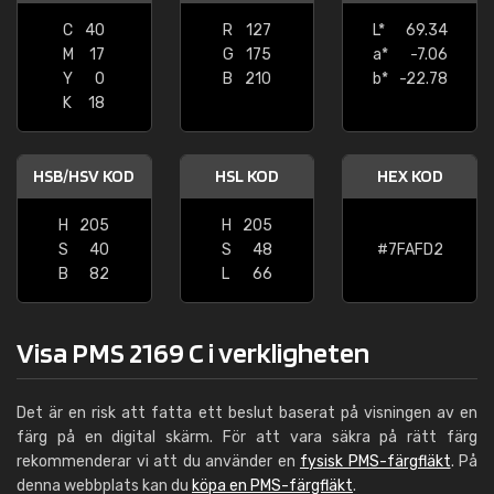
C
40
R
127
L*
69.34
M
17
G
175
a*
-7.06
Y
0
B
210
b*
-22.78
K
18
HSB/HSV KOD
HSL KOD
HEX KOD
H
205
H
205
S
40
S
48
#7FAFD2
B
82
L
66
Visa PMS 2169 C i verkligheten
Det är en risk att fatta ett beslut baserat på visningen av en
färg på en digital skärm. För att vara säkra på rätt färg
rekommenderar vi att du använder en
fysisk PMS-färgfläkt
. På
denna webbplats kan du
köpa en PMS-färgfläkt
.