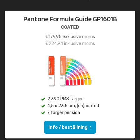
Pantone Formula Guide GP1601B
COATED
€
179,95
exklusive moms
€
224,94
inklusive moms
2.390 PMS färger
4,5 x 23,5 cm, (un)coated
7 färger per sida
Info / beställning