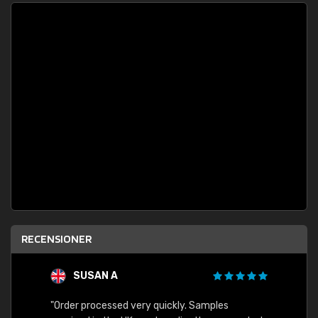
RECENSIONER
SUSAN A
"Order processed very quickly. Samples
"Sent 