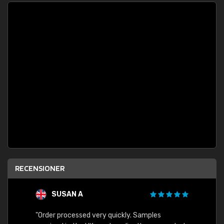
RECENSIONER
SUSAN A
"Order processed very quickly. Samples
"Sent 