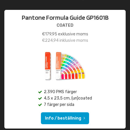
Pantone Formula Guide GP1601B
COATED
€
179,95
exklusive moms
€
224,94
inklusive moms
2.390 PMS färger
4,5 x 23,5 cm, (un)coated
7 färger per sida
Info / beställning