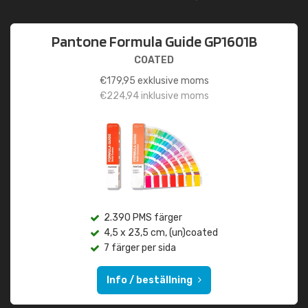
Pantone Formula Guide GP1601B
COATED
€
179,95
exklusive moms
€
224,94
inklusive moms
2.390 PMS färger
4,5 x 23,5 cm, (un)coated
7 färger per sida
Info / beställning