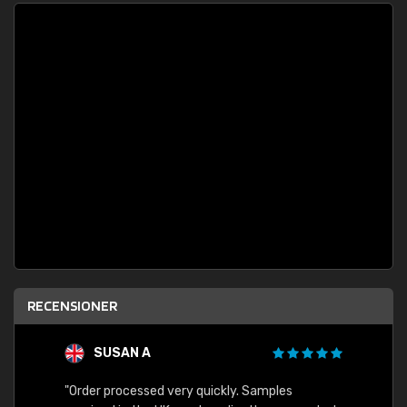
RECENSIONER
SUSAN A
"Order processed very quickly. Samples
"Sent 