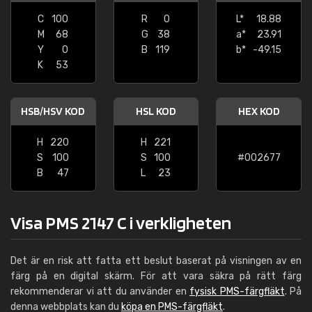
C
100
R
0
L*
18.88
M
68
G
38
a*
23.91
Y
0
B
119
b*
-49.15
K
53
HSB/HSV KOD
HSL KOD
HEX KOD
H
220
H
221
S
100
S
100
#002677
B
47
L
23
Visa PMS 2147 C i verkligheten
Det är en risk att fatta ett beslut baserat på visningen av en
färg på en digital skärm. För att vara säkra på rätt färg
rekommenderar vi att du använder en
fysisk PMS-färgfläkt
. På
denna webbplats kan du
köpa en PMS-färgfläkt
.