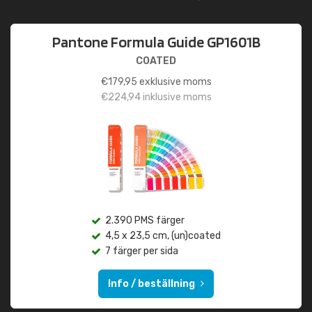
Pantone Formula Guide GP1601B
COATED
€
179,95
exklusive moms
€
224,94
inklusive moms
2.390 PMS färger
4,5 x 23,5 cm, (un)coated
7 färger per sida
Info / beställning