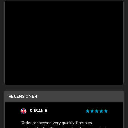
RECENSIONER
SUSAN A
"Order processed very quickly. Samples
"Sent 