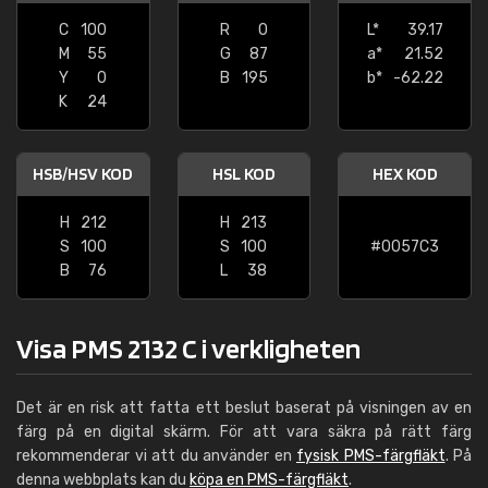
C
100
R
0
L*
39.17
M
55
G
87
a*
21.52
Y
0
B
195
b*
-62.22
K
24
HSB/HSV KOD
HSL KOD
HEX KOD
H
212
H
213
S
100
S
100
#0057C3
B
76
L
38
Visa PMS 2132 C i verkligheten
Det är en risk att fatta ett beslut baserat på visningen av en
färg på en digital skärm. För att vara säkra på rätt färg
rekommenderar vi att du använder en
fysisk PMS-färgfläkt
. På
denna webbplats kan du
köpa en PMS-färgfläkt
.