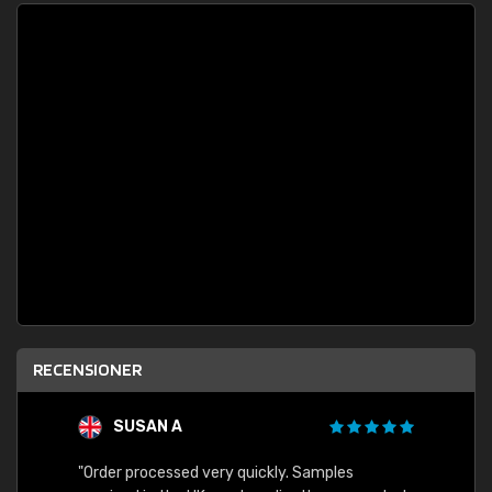
RECENSIONER
SUSAN A
"Order processed very quickly. Samples
"Sent 