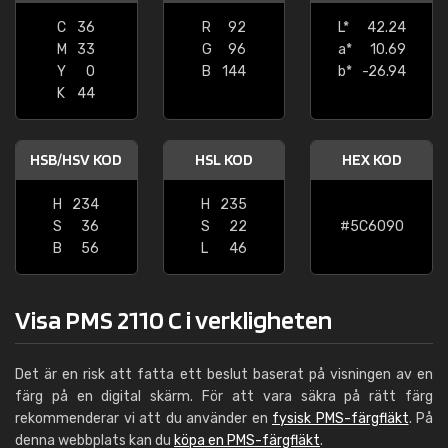
C
36
R
92
L*
42.24
M
33
G
96
a*
10.69
Y
0
B
144
b*
-26.94
K
44
HSB/HSV KOD
HSL KOD
HEX KOD
H
234
H
235
S
36
S
22
#5C6090
B
56
L
46
Visa PMS 2110 C i verkligheten
Det är en risk att fatta ett beslut baserat på visningen av en
färg på en digital skärm. För att vara säkra på rätt färg
rekommenderar vi att du använder en
fysisk PMS-färgfläkt
. På
denna webbplats kan du
köpa en PMS-färgfläkt
.