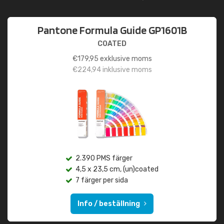
Pantone Formula Guide GP1601B
COATED
€
179,95
exklusive moms
€
224,94
inklusive moms
2.390 PMS färger
4,5 x 23,5 cm, (un)coated
7 färger per sida
Info / beställning