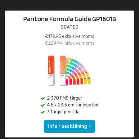
Pantone Formula Guide GP1601B
COATED
€
179,95
exklusive moms
€
224,94
inklusive moms
2.390 PMS färger
4,5 x 23,5 cm, (un)coated
7 färger per sida
Info / beställning