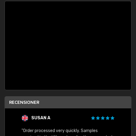
RECENSIONER
SUSAN A
"Order processed very quickly. Samples
"Sent 