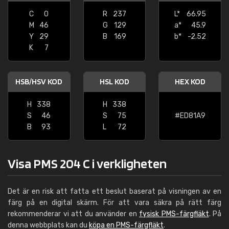
C
0
R
237
L*
66.95
M
46
G
129
a*
45.9
Y
29
B
169
b*
-2.52
K
7
HSB/HSV KOD
HSL KOD
HEX KOD
H
338
H
338
S
46
S
75
#ED81A9
B
93
L
72
Visa PMS 204 C i verkligheten
Det är en risk att fatta ett beslut baserat på visningen av en
färg på en digital skärm. För att vara säkra på rätt färg
rekommenderar vi att du använder en
fysisk PMS-färgfläkt
. På
denna webbplats kan du
köpa en PMS-färgfläkt
.