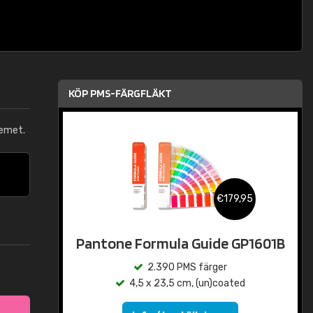
KÖP PMS-FÄRGFLÄKT
emet.
€179,95
Pantone Formula Guide GP1601B
2.390 PMS färger
4,5 x 23,5 cm, (un)coated