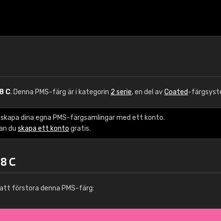
8 C
. Denna PMS-färg är i kategorin
2 serie
, en del av
Coated
-färgsyst
 skapa dina egna PMS-färgsamlingar med ett konto.
kan du
skapa ett konto
gratis.
8 C
att förstora denna PMS-färg: