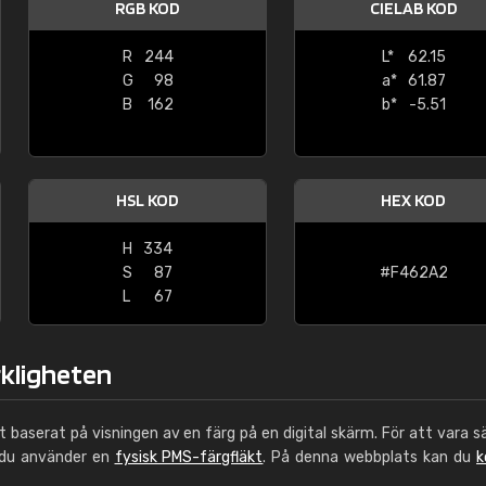
RGB KOD
CIELAB KOD
Leinster Home and
Windows
R
244
L*
62.15
G
98
a*
61.87
"Great product and speedy delivery
B
162
b*
-5.51
HSL KOD
HEX KOD
H
334
S
87
#F462A2
L
67
rkligheten
ut baserat på visningen av en färg på en digital skärm. För att vara s
 du använder en
fysisk PMS-färgfläkt
. På denna webbplats kan du
k