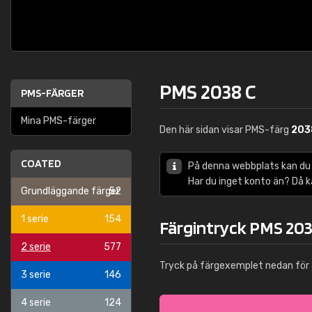
PMS 2038 C
PMS-FÄRGER
Mina PMS-färger
Den här sidan visar PMS-färg
203
COATED
På denna webbplats kan du
Har du inget konto än? Då 
Grundläggande färger
52
1 serie
154
Färgintryck PMS 203
2 serie
577
Tryck på färgexemplet nedan för 
3 serie
146
4 serie
124