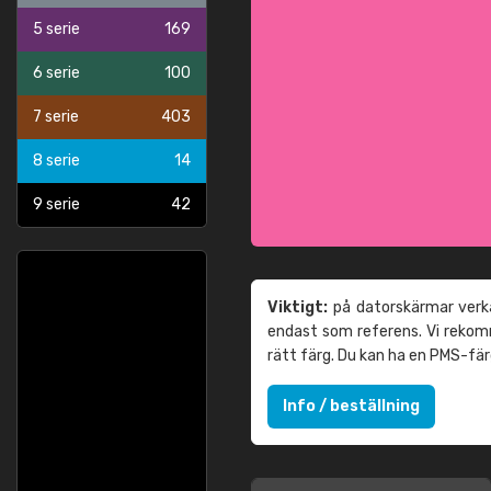
5 serie
169
6 serie
100
7 serie
403
8 serie
14
9 serie
42
Viktigt:
på datorskärmar verka
endast som referens. Vi reko
rätt färg. Du kan ha en PMS-fä
Info / beställning