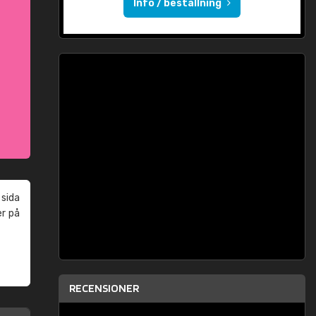
Info / beställning
 sida
er på
RECENSIONER