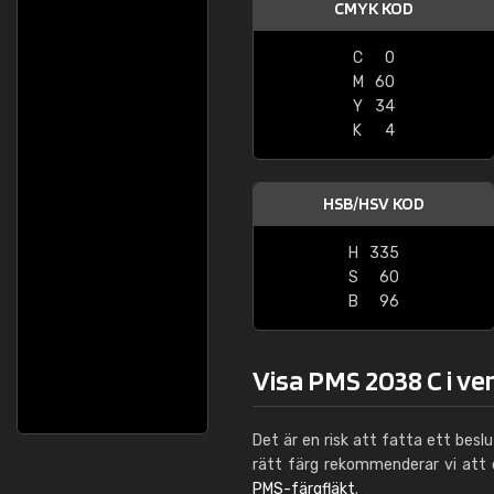
CMYK KOD
C
0
M
60
Y
34
K
4
HSB/HSV KOD
H
335
S
60
B
96
Visa PMS 2038 C i ve
Det är en risk att fatta ett besl
rätt färg rekommenderar vi att
PMS-färgfläkt
.