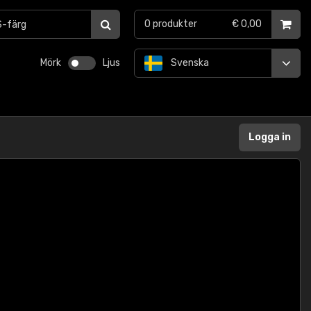
0
produkter
€ 0,00
Mörk
Ljus
Svenska
Logga in