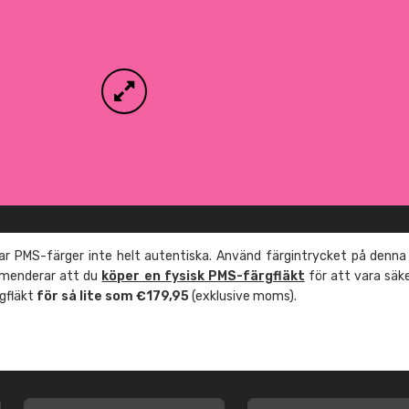
r PMS-färger inte helt autentiska. Använd färgintrycket på denna
mmenderar att du
köper en fysisk PMS-färgfläkt
för att vara säk
rgfläkt
för så lite som €179,95
(exklusive moms).