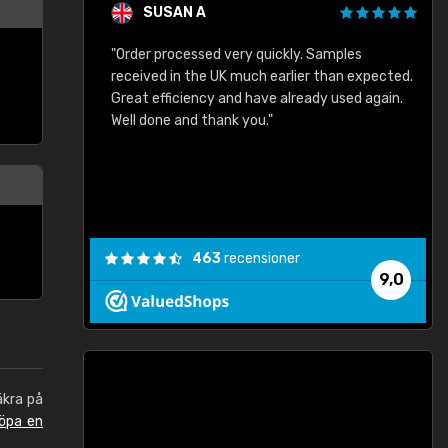
SUSAN A
"Order processed very quickly. Samples
"
"
received in the UK much earlier than expected.
Great efficiency and have already used again.
Well done and thank you."
463
recensioner
9,0
äkra på
öpa en