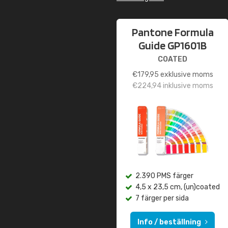
Pantone Formula
Guide GP1601B
COATED
€
179,95
exklusive moms
€
224,94
inklusive moms
2.390 PMS färger
4,5 x 23,5 cm, (un)coated
7 färger per sida
Info / beställning