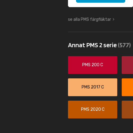
se alla PMS färgfläktar
Annat PMS 2 serie
(577)
PMS 200 C
PMS 2017 C
PMS 2020 C