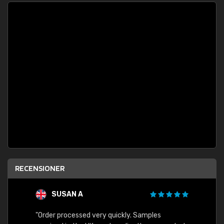
RECENSIONER
SUSAN A
"Order processed very quickly. Samples
"Sent 