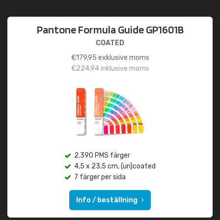
Pantone Formula Guide GP1601B
COATED
€
179,95
exklusive moms
€
224,94
inklusive moms
2.390 PMS färger
4,5 x 23,5 cm, (un)coated
7 färger per sida
Info / beställning