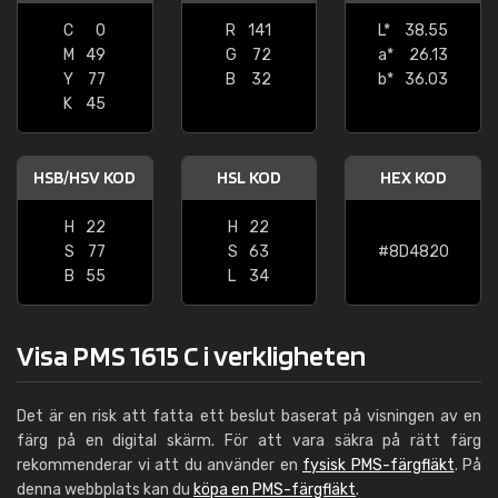
C
0
R
141
L*
38.55
M
49
G
72
a*
26.13
Y
77
B
32
b*
36.03
K
45
HSB/HSV KOD
HSL KOD
HEX KOD
H
22
H
22
S
77
S
63
#8D4820
B
55
L
34
Visa PMS 1615 C i verkligheten
Det är en risk att fatta ett beslut baserat på visningen av en
färg på en digital skärm. För att vara säkra på rätt färg
rekommenderar vi att du använder en
fysisk PMS-färgfläkt
. På
denna webbplats kan du
köpa en PMS-färgfläkt
.