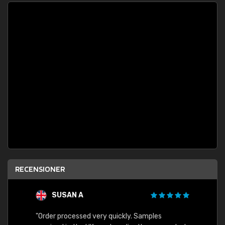
RECENSIONER
SUSAN A
"Order processed very quickly. Samples
"Sent 