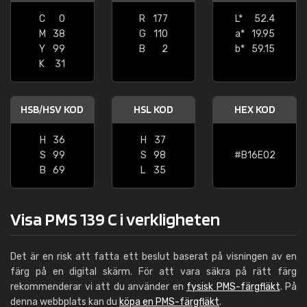
C
0
R
177
L*
52.4
M
38
G
110
a*
19.95
Y
99
B
2
b*
59.15
K
31
HSB/HSV KOD
HSL KOD
HEX KOD
H
36
H
37
S
99
S
98
#B16E02
B
69
L
35
Visa PMS 139 C i verkligheten
Det är en risk att fatta ett beslut baserat på visningen av en
färg på en digital skärm. För att vara säkra på rätt färg
rekommenderar vi att du använder en
fysisk PMS-färgfläkt
. På
denna webbplats kan du
köpa en PMS-färgfläkt
.