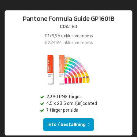
Pantone Formula Guide GP1601B
COATED
€
179,95
exklusive moms
€
224,94
inklusive moms
2.390 PMS färger
4,5 x 23,5 cm, (un)coated
7 färger per sida
Info / beställning