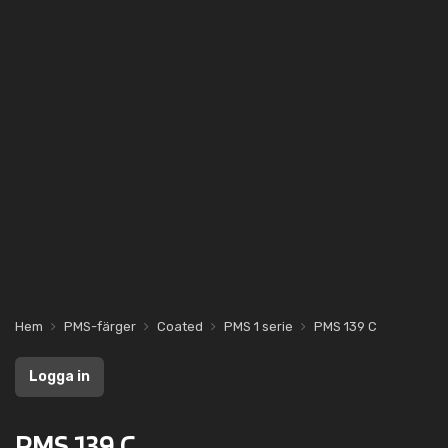
Hem
PMS-färger
Coated
PMS 1 serie
PMS 139 C
Logga in
PMS 139 C