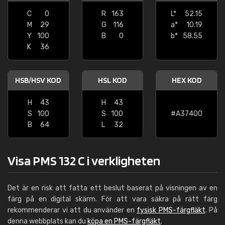
C
0
R
163
L*
52.15
M
29
G
116
a*
10.19
Y
100
B
0
b*
58.55
K
36
HSB/HSV KOD
HSL KOD
HEX KOD
H
43
H
43
S
100
S
100
#A37400
B
64
L
32
Visa PMS 132 C i verkligheten
Det är en risk att fatta ett beslut baserat på visningen av en
färg på en digital skärm. För att vara säkra på rätt färg
rekommenderar vi att du använder en
fysisk PMS-färgfläkt
. På
denna webbplats kan du
köpa en PMS-färgfläkt
.