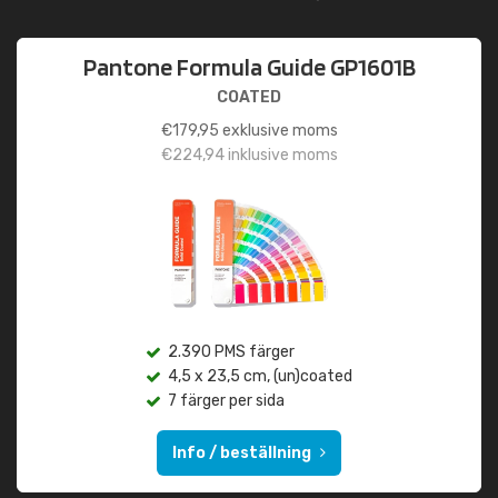
Pantone Formula Guide GP1601B
COATED
€
179,95
exklusive moms
€
224,94
inklusive moms
2.390 PMS färger
4,5 x 23,5 cm, (un)coated
7 färger per sida
Info / beställning