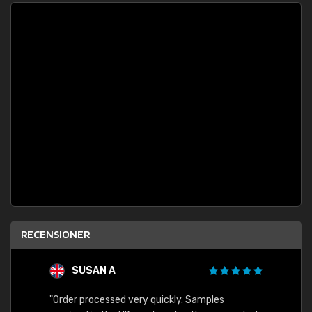
RECENSIONER
SUSAN A
"Order processed very quickly. Samples
"Sent 