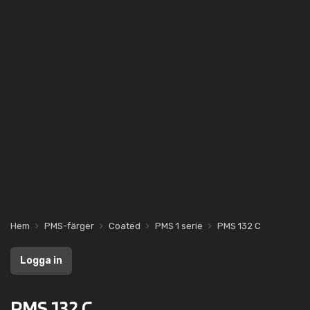
Hem
PMS-färger
Coated
PMS 1 serie
PMS 132 C
Logga in
PMS 132 C