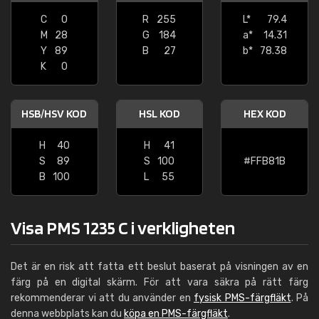
C
0
R
255
L*
79.4
M
28
G
184
a*
14.31
Y
89
B
27
b*
78.38
K
0
HSB/HSV KOD
HSL KOD
HEX KOD
H
40
H
41
S
89
S
100
#FFB81B
B
100
L
55
Visa PMS 1235 C i verkligheten
Det är en risk att fatta ett beslut baserat på visningen av en
färg på en digital skärm. För att vara säkra på rätt färg
rekommenderar vi att du använder en
fysisk PMS-färgfläkt
. På
denna webbplats kan du
köpa en PMS-färgfläkt
.