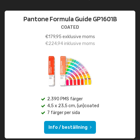
Pantone Formula Guide GP1601B
COATED
€
179,95
exklusive moms
€
224,94
inklusive moms
2.390 PMS färger
4,5 x 23,5 cm, (un)coated
7 färger per sida
Info / beställning