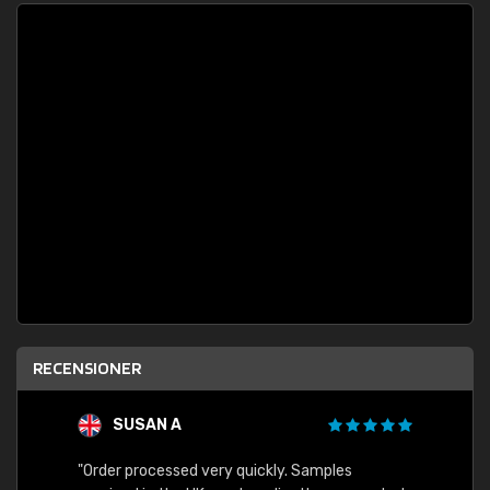
RECENSIONER
SUSAN A
"Order processed very quickly. Samples
"Sent 